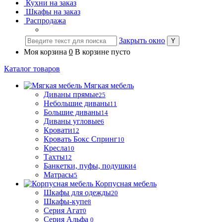
Кухни на заказ
Шкафы на заказ
Распродажа
Закрыть окно
Моя корзина
0
В корзине пусто
Каталог товаров
Мягкая мебель
Диваны прямые
25
Небольшие диваны
11
Большие диваны
14
Диваны угловые
6
Кровати
12
Кровать Бокс Спринг
10
Кресла
10
Тахты
12
Банкетки, пуфы, подушки
4
Матрасы
5
Корпусная мебель
Шкафы для одежды
20
Шкафы-купе
8
Серия Агат
0
Серия Альфа
0