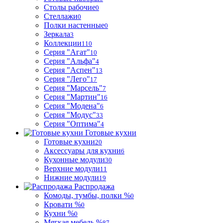
Столы рабочие
0
Стеллажи
0
Полки настенные
0
Зеркала
3
Коллекции
110
Серия "Агат"
10
Серия "Альфа"
4
Серия "Аспен"
13
Серия "Лего"
17
Серия "Марсель"
7
Серия "Мартин"
16
Серия "Модена"
6
Серия "Модус"
33
Серия "Оптима"
4
Готовые кухни
Готовые кухни
20
Аксессуары для кухни
6
Кухонные модули
30
Верхние модули
11
Нижние модули
19
Распродажа
Комоды, тумбы, полки %
0
Кровати %
0
Кухни %
0
Мягкая мебель %
87