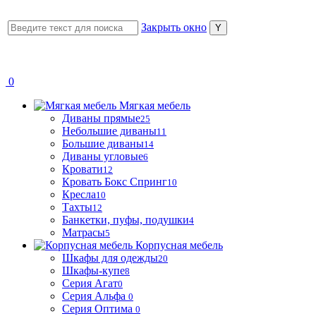
Закрыть окно
0
Мягкая мебель
Диваны прямые
25
Небольшие диваны
11
Большие диваны
14
Диваны угловые
6
Кровати
12
Кровать Бокс Спринг
10
Кресла
10
Тахты
12
Банкетки, пуфы, подушки
4
Матрасы
5
Корпусная мебель
Шкафы для одежды
20
Шкафы-купе
8
Серия Агат
0
Серия Альфа
0
Серия Оптима
0