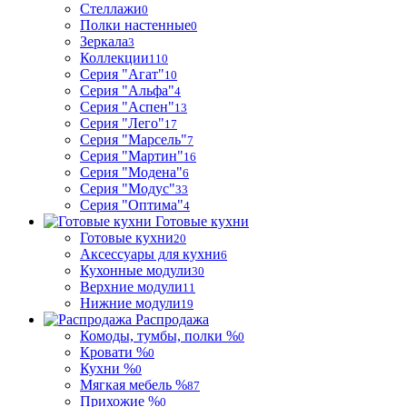
Стеллажи
0
Полки настенные
0
Зеркала
3
Коллекции
110
Серия "Агат"
10
Серия "Альфа"
4
Серия "Аспен"
13
Серия "Лего"
17
Серия "Марсель"
7
Серия "Мартин"
16
Серия "Модена"
6
Серия "Модус"
33
Серия "Оптима"
4
Готовые кухни
Готовые кухни
20
Аксессуары для кухни
6
Кухонные модули
30
Верхние модули
11
Нижние модули
19
Распродажа
Комоды, тумбы, полки %
0
Кровати %
0
Кухни %
0
Мягкая мебель %
87
Прихожие %
0