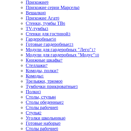
Прихожие
9
Прихожие серии Марсель
0
Вешалки
0
Прихожие Агат
0
Стенки, тумбы ТВ
6
TV-тумбы
3
Стенки для гостиной
3
Гардеробные
50
Готовые гардеробные
23
Модули для гардеробных "Лего"
17
Модули для гардеробных "Модус"
10
Книжные шкафы
7
Стеллажи
7
Комоды, полки
7
Комоды
1
Трельяжи, трюмо
0
Тумбочки прикроватные
3
Полки
3
Столы, стулья
4
Столы обеденные
2
Столы рабочие
0
Стулья
2
Уголки школьника
0
Готовые наборы
0
Столы рабочие
0