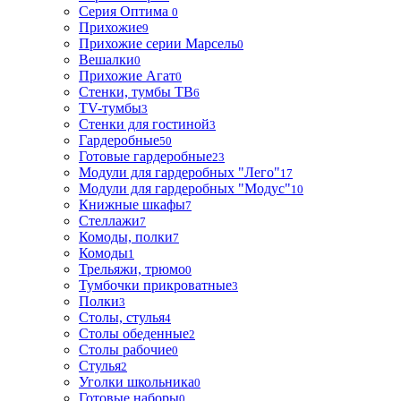
Серия Оптима
0
Прихожие
9
Прихожие серии Марсель
0
Вешалки
0
Прихожие Агат
0
Стенки, тумбы ТВ
6
TV-тумбы
3
Стенки для гостиной
3
Гардеробные
50
Готовые гардеробные
23
Модули для гардеробных "Лего"
17
Модули для гардеробных "Модус"
10
Книжные шкафы
7
Стеллажи
7
Комоды, полки
7
Комоды
1
Трельяжи, трюмо
0
Тумбочки прикроватные
3
Полки
3
Столы, стулья
4
Столы обеденные
2
Столы рабочие
0
Стулья
2
Уголки школьника
0
Готовые наборы
0