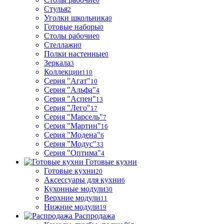
0
Стулья
2
Уголки школьника
0
Готовые наборы
0
Столы рабочие
0
Стеллажи
0
Полки настенные
0
Зеркала
3
Коллекции
110
Серия "Агат"
10
Серия "Альфа"
4
Серия "Аспен"
13
Серия "Лего"
17
Серия "Марсель"
7
Серия "Мартин"
16
Серия "Модена"
6
Серия "Модус"
33
Серия "Оптима"
4
Готовые кухни
Готовые кухни
20
Аксессуары для кухни
6
Кухонные модули
30
Верхние модули
11
Нижние модули
19
Распродажа