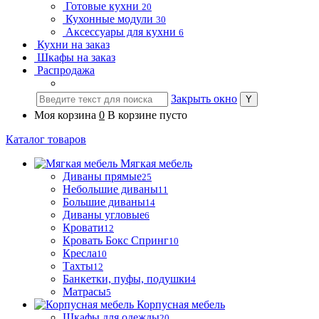
Готовые кухни
20
Кухонные модули
30
Аксессуары для кухни
6
Кухни на заказ
Шкафы на заказ
Распродажа
Закрыть окно
Моя корзина
0
В корзине пусто
Каталог товаров
Мягкая мебель
Диваны прямые
25
Небольшие диваны
11
Большие диваны
14
Диваны угловые
6
Кровати
12
Кровать Бокс Спринг
10
Кресла
10
Тахты
12
Банкетки, пуфы, подушки
4
Матрасы
5
Корпусная мебель
Шкафы для одежды
20