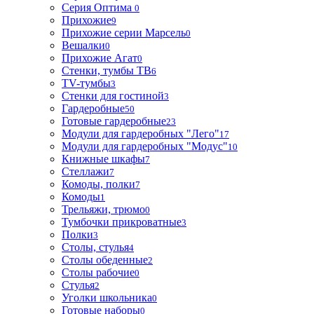
Серия Оптима
0
Прихожие
9
Прихожие серии Марсель
0
Вешалки
0
Прихожие Агат
0
Стенки, тумбы ТВ
6
TV-тумбы
3
Стенки для гостиной
3
Гардеробные
50
Готовые гардеробные
23
Модули для гардеробных "Лего"
17
Модули для гардеробных "Модус"
10
Книжные шкафы
7
Стеллажи
7
Комоды, полки
7
Комоды
1
Трельяжи, трюмо
0
Тумбочки прикроватные
3
Полки
3
Столы, стулья
4
Столы обеденные
2
Столы рабочие
0
Стулья
2
Уголки школьника
0
Готовые наборы
0