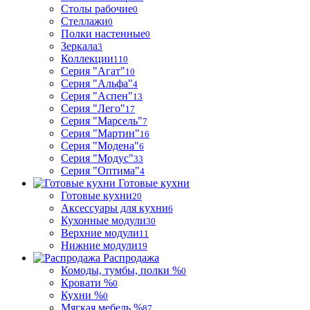
Столы рабочие
0
Стеллажи
0
Полки настенные
0
Зеркала
3
Коллекции
110
Серия "Агат"
10
Серия "Альфа"
4
Серия "Аспен"
13
Серия "Лего"
17
Серия "Марсель"
7
Серия "Мартин"
16
Серия "Модена"
6
Серия "Модус"
33
Серия "Оптима"
4
Готовые кухни
Готовые кухни
20
Аксессуары для кухни
6
Кухонные модули
30
Верхние модули
11
Нижние модули
19
Распродажа
Комоды, тумбы, полки %
0
Кровати %
0
Кухни %
0
Мягкая мебель %
87