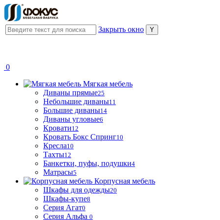
Закрыть окно
0
Мягкая мебель
Диваны прямые
25
Небольшие диваны
11
Большие диваны
14
Диваны угловые
6
Кровати
12
Кровать Бокс Спринг
10
Кресла
10
Тахты
12
Банкетки, пуфы, подушки
4
Матрасы
5
Корпусная мебель
Шкафы для одежды
20
Шкафы-купе
8
Серия Агат
0
Серия Альфа
0