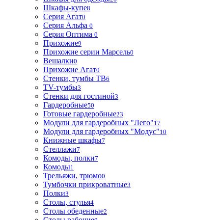
Шкафы-купе
8
Серия Агат
0
Серия Альфа
0
Серия Оптима
0
Прихожие
9
Прихожие серии Марсель
0
Вешалки
0
Прихожие Агат
0
Стенки, тумбы ТВ
6
TV-тумбы
3
Стенки для гостиной
3
Гардеробные
50
Готовые гардеробные
23
Модули для гардеробных "Лего"
17
Модули для гардеробных "Модус"
10
Книжные шкафы
7
Стеллажи
7
Комоды, полки
7
Комоды
1
Трельяжи, трюмо
0
Тумбочки прикроватные
3
Полки
3
Столы, стулья
4
Столы обеденные
2
Столы рабочие