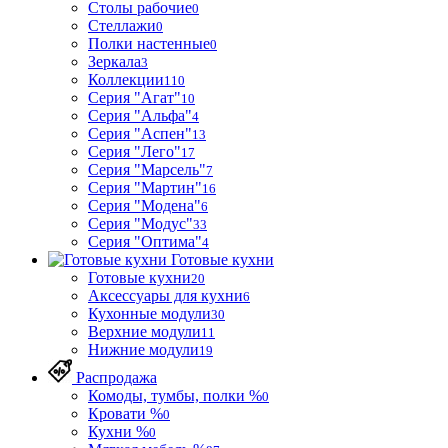
Столы рабочие
0
Стеллажи
0
Полки настенные
0
Зеркала
3
Коллекции
110
Серия "Агат"
10
Серия "Альфа"
4
Серия "Аспен"
13
Серия "Лего"
17
Серия "Марсель"
7
Серия "Мартин"
16
Серия "Модена"
6
Серия "Модус"
33
Серия "Оптима"
4
Готовые кухни
Готовые кухни
20
Аксессуары для кухни
6
Кухонные модули
30
Верхние модули
11
Нижние модули
19
Распродажа
Комоды, тумбы, полки %
0
Кровати %
0
Кухни %
0