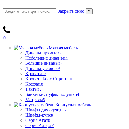
Закрыть окно
0
Мягкая мебель
Диваны прямые
25
Небольшие диваны
11
Большие диваны
14
Диваны угловые
6
Кровати
12
Кровать Бокс Спринг
10
Кресла
10
Тахты
12
Банкетки, пуфы, подушки
4
Матрасы
5
Корпусная мебель
Шкафы для одежды
20
Шкафы-купе
8
Серия Агат
0
Серия Альфа
0