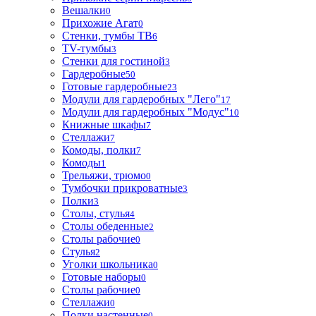
Вешалки
0
Прихожие Агат
0
Стенки, тумбы ТВ
6
TV-тумбы
3
Стенки для гостиной
3
Гардеробные
50
Готовые гардеробные
23
Модули для гардеробных "Лего"
17
Модули для гардеробных "Модус"
10
Книжные шкафы
7
Стеллажи
7
Комоды, полки
7
Комоды
1
Трельяжи, трюмо
0
Тумбочки прикроватные
3
Полки
3
Столы, стулья
4
Столы обеденные
2
Столы рабочие
0
Стулья
2
Уголки школьника
0
Готовые наборы
0
Столы рабочие
0
Стеллажи
0
Полки настенные
0