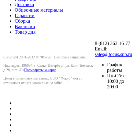
Доставка
Обивочные материалы
Гарантии
Сборка
Вакансии
Товар дня
8 (812) 363-16-77
Email:
sales@focus.spb.ru
Copyright 2001-2032 © "Фокус". Все права защищены.
График
Наш адрес: 196084, г. Санкт-Петербург, ул. Коли Томчака,
работы
д.28, лит. «Б»
Посмотреть на карте
Пн-Сб: с
Цены в розничных магазинах ООО "Фокус" могут
10:00 до
отличаться от цен, указанных на сайте
20:00