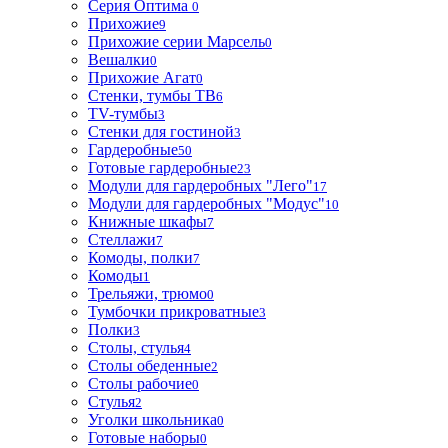
Серия Оптима
0
Прихожие
9
Прихожие серии Марсель
0
Вешалки
0
Прихожие Агат
0
Стенки, тумбы ТВ
6
TV-тумбы
3
Стенки для гостиной
3
Гардеробные
50
Готовые гардеробные
23
Модули для гардеробных "Лего"
17
Модули для гардеробных "Модус"
10
Книжные шкафы
7
Стеллажи
7
Комоды, полки
7
Комоды
1
Трельяжи, трюмо
0
Тумбочки прикроватные
3
Полки
3
Столы, стулья
4
Столы обеденные
2
Столы рабочие
0
Стулья
2
Уголки школьника
0
Готовые наборы
0