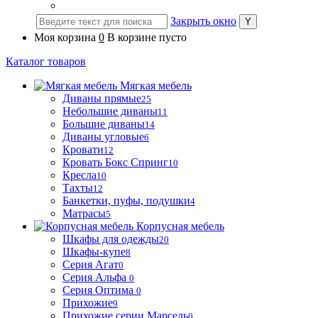
Закрыть окно
Моя корзина
0
В корзине пусто
Каталог товаров
Мягкая мебель
Диваны прямые
25
Небольшие диваны
11
Большие диваны
14
Диваны угловые
6
Кровати
12
Кровать Бокс Спринг
10
Кресла
10
Тахты
12
Банкетки, пуфы, подушки
4
Матрасы
5
Корпусная мебель
Шкафы для одежды
20
Шкафы-купе
8
Серия Агат
0
Серия Альфа
0
Серия Оптима
0
Прихожие
9
Прихожие серии Марсель
0