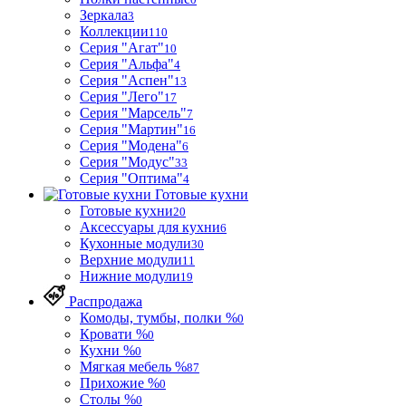
Зеркала
3
Коллекции
110
Серия "Агат"
10
Серия "Альфа"
4
Серия "Аспен"
13
Серия "Лего"
17
Серия "Марсель"
7
Серия "Мартин"
16
Серия "Модена"
6
Серия "Модус"
33
Серия "Оптима"
4
Готовые кухни
Готовые кухни
20
Аксессуары для кухни
6
Кухонные модули
30
Верхние модули
11
Нижние модули
19
Распродажа
Комоды, тумбы, полки %
0
Кровати %
0
Кухни %
0
Мягкая мебель %
87
Прихожие %
0
Столы %
0