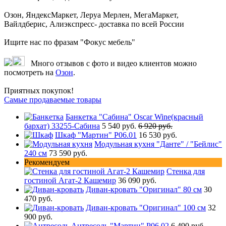
Озон, ЯндексМаркет, Леруа Мерлен, МегаМаркет,
Вайлдберис, Алиэкспресс- доставка по всей России
Ищите нас по фразам "Фокус мебель"
Много отзывов с фото и видео клиентов можно
посмотреть на
Озон
.
Приятных покупок!
Самые продаваемые товары
Банкетка "Сабина" Oscar Wine(красный
бархат) 33255-Сабина
5 540 руб.
6 920 руб.
Шкаф "Мартин" Р06.01
16 530 руб.
Модульная кухня "Данте" / "Бейлис"
240 см
73 590 руб.
Рекомендуем
Стенка для
гостиной Агат-2 Кашемир
36 090 руб.
Диван-кровать "Оригинал" 80 см
30
470 руб.
Диван-кровать "Оригинал" 100 см
32
900 руб.
Антресоль "Мартин" Р06.02
6 490 руб.