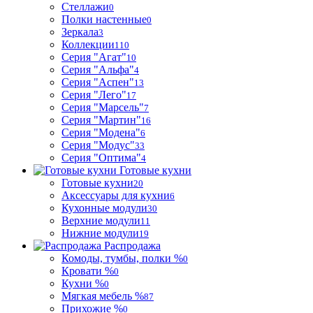
Стеллажи
0
Полки настенные
0
Зеркала
3
Коллекции
110
Серия "Агат"
10
Серия "Альфа"
4
Серия "Аспен"
13
Серия "Лего"
17
Серия "Марсель"
7
Серия "Мартин"
16
Серия "Модена"
6
Серия "Модус"
33
Серия "Оптима"
4
Готовые кухни
Готовые кухни
20
Аксессуары для кухни
6
Кухонные модули
30
Верхние модули
11
Нижние модули
19
Распродажа
Комоды, тумбы, полки %
0
Кровати %
0
Кухни %
0
Мягкая мебель %
87
Прихожие %
0