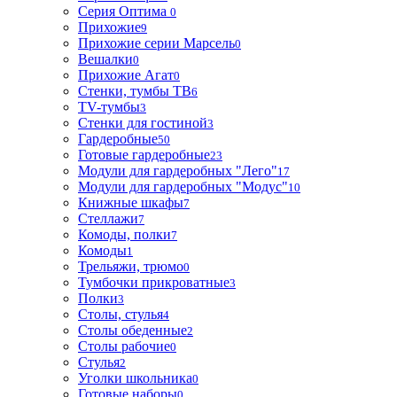
Серия Оптима
0
Прихожие
9
Прихожие серии Марсель
0
Вешалки
0
Прихожие Агат
0
Стенки, тумбы ТВ
6
TV-тумбы
3
Стенки для гостиной
3
Гардеробные
50
Готовые гардеробные
23
Модули для гардеробных "Лего"
17
Модули для гардеробных "Модус"
10
Книжные шкафы
7
Стеллажи
7
Комоды, полки
7
Комоды
1
Трельяжи, трюмо
0
Тумбочки прикроватные
3
Полки
3
Столы, стулья
4
Столы обеденные
2
Столы рабочие
0
Стулья
2
Уголки школьника
0
Готовые наборы
0