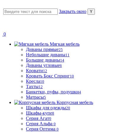
Закрыть окно
0
Мягкая мебель
Диваны прямые
25
Небольшие диваны
11
Большие диваны
14
Диваны угловые
6
Кровати
12
Кровать Бокс Спринг
10
Кресла
10
Тахты
12
Банкетки, пуфы, подушки
4
Матрасы
5
Корпусная мебель
Шкафы для одежды
20
Шкафы-купе
8
Серия Агат
0
Серия Альфа
0
Серия Оптима
0