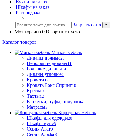
Кухни на заказ
Шкафы на заказ
Распродажа
Закрыть окно
Моя корзина
0
В корзине пусто
Каталог товаров
Мягкая мебель
Диваны прямые
25
Небольшие диваны
11
Большие диваны
14
Диваны угловые
6
Кровати
12
Кровать Бокс Спринг
10
Кресла
10
Тахты
12
Банкетки, пуфы, подушки
4
Матрасы
5
Корпусная мебель
Шкафы для одежды
20
Шкафы-купе
8
Серия Агат
0
Серия Альфа
0