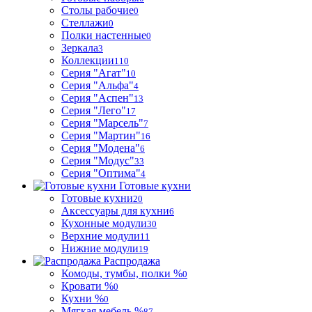
Столы рабочие
0
Стеллажи
0
Полки настенные
0
Зеркала
3
Коллекции
110
Серия "Агат"
10
Серия "Альфа"
4
Серия "Аспен"
13
Серия "Лего"
17
Серия "Марсель"
7
Серия "Мартин"
16
Серия "Модена"
6
Серия "Модус"
33
Серия "Оптима"
4
Готовые кухни
Готовые кухни
20
Аксессуары для кухни
6
Кухонные модули
30
Верхние модули
11
Нижние модули
19
Распродажа
Комоды, тумбы, полки %
0
Кровати %
0
Кухни %
0
Мягкая мебель %
87