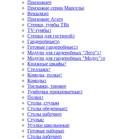
Прихожие
9
Прихожие серии Марсель
0
Вешалки
0
Прихожие Агат
0
Стенки, тумбы ТВ
6
TV-тумбы
3
Стенки для гостиной
3
Гардеробные
50
Готовые гардеробные
23
Модули для гардеробных "Лего"
17
Модули для гардеробных "Модус"
10
Книжные шкафы
7
Стеллажи
7
Комоды, полки
7
Комоды
1
Трельяжи, трюмо
0
Тумбочки прикроватные
3
Полки
3
Столы, стулья
4
Столы обеденные
2
Столы рабочие
0
Стулья
2
Уголки школьника
0
Готовые наборы
0
Столы рабочие
0