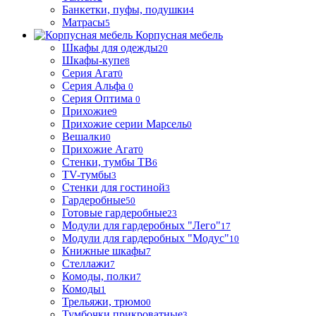
Банкетки, пуфы, подушки
4
Матрасы
5
Корпусная мебель
Шкафы для одежды
20
Шкафы-купе
8
Серия Агат
0
Серия Альфа
0
Серия Оптима
0
Прихожие
9
Прихожие серии Марсель
0
Вешалки
0
Прихожие Агат
0
Стенки, тумбы ТВ
6
TV-тумбы
3
Стенки для гостиной
3
Гардеробные
50
Готовые гардеробные
23
Модули для гардеробных "Лего"
17
Модули для гардеробных "Модус"
10
Книжные шкафы
7
Стеллажи
7
Комоды, полки
7
Комоды
1
Трельяжи, трюмо
0
Тумбочки прикроватные
3