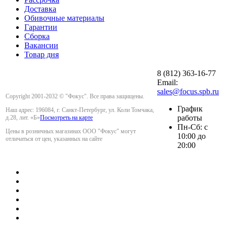
Доставка
Обивочные материалы
Гарантии
Сборка
Вакансии
Товар дня
8 (812) 363-16-77
Email:
sales@focus.spb.ru
Copyright 2001-2032 © "Фокус". Все права защищены.
График
Наш адрес: 196084, г. Санкт-Петербург, ул. Коли Томчака,
работы
д.28, лит. «Б»
Посмотреть на карте
Пн-Сб: с
Цены в розничных магазинах ООО "Фокус" могут
10:00 до
отличаться от цен, указанных на сайте
20:00