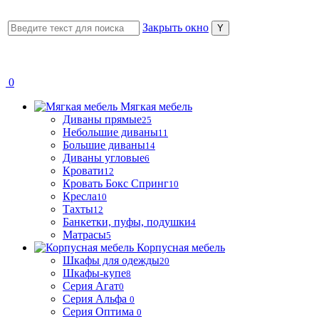
Закрыть окно
0
Мягкая мебель
Диваны прямые
25
Небольшие диваны
11
Большие диваны
14
Диваны угловые
6
Кровати
12
Кровать Бокс Спринг
10
Кресла
10
Тахты
12
Банкетки, пуфы, подушки
4
Матрасы
5
Корпусная мебель
Шкафы для одежды
20
Шкафы-купе
8
Серия Агат
0
Серия Альфа
0
Серия Оптима
0