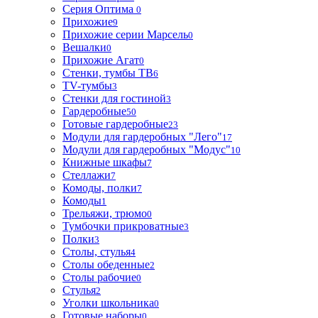
Серия Оптима
0
Прихожие
9
Прихожие серии Марсель
0
Вешалки
0
Прихожие Агат
0
Стенки, тумбы ТВ
6
TV-тумбы
3
Стенки для гостиной
3
Гардеробные
50
Готовые гардеробные
23
Модули для гардеробных "Лего"
17
Модули для гардеробных "Модус"
10
Книжные шкафы
7
Стеллажи
7
Комоды, полки
7
Комоды
1
Трельяжи, трюмо
0
Тумбочки прикроватные
3
Полки
3
Столы, стулья
4
Столы обеденные
2
Столы рабочие
0
Стулья
2
Уголки школьника
0
Готовые наборы
0