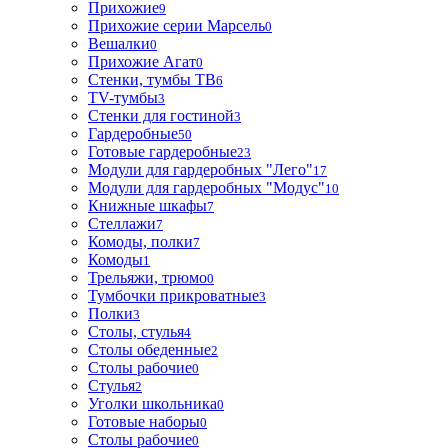
Прихожие
9
Прихожие серии Марсель
0
Вешалки
0
Прихожие Агат
0
Стенки, тумбы ТВ
6
TV-тумбы
3
Стенки для гостиной
3
Гардеробные
50
Готовые гардеробные
23
Модули для гардеробных "Лего"
17
Модули для гардеробных "Модус"
10
Книжные шкафы
7
Стеллажи
7
Комоды, полки
7
Комоды
1
Трельяжи, трюмо
0
Тумбочки прикроватные
3
Полки
3
Столы, стулья
4
Столы обеденные
2
Столы рабочие
0
Стулья
2
Уголки школьника
0
Готовые наборы
0
Столы рабочие
0