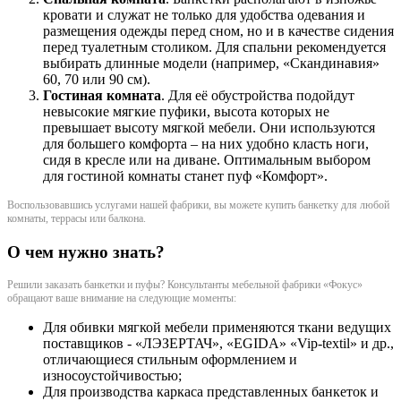
кровати и служат не только для удобства одевания и
размещения одежды перед сном, но и в качестве сидения
перед туалетным столиком. Для спальни рекомендуется
выбирать длинные модели (например, «Скандинавия»
60, 70 или 90 см).
Гостиная комната
. Для её обустройства подойдут
невысокие мягкие пуфики, высота которых не
превышает высоту мягкой мебели. Они используются
для большего комфорта – на них удобно класть ноги,
сидя в кресле или на диване. Оптимальным выбором
для гостиной комнаты станет пуф «Комфорт».
Воспользовавшись услугами нашей фабрики, вы можете купить банкетку для любой
комнаты, террасы или балкона.
О чем нужно знать?
Решили заказать банкетки и пуфы? Консультанты мебельной фабрики «Фокус»
обращают ваше внимание на следующие моменты:
Для обивки мягкой мебели применяются ткани ведущих
поставщиков - «ЛЭЗЕРТАЧ», «EGIDA» «Vip-textil» и др.,
отличающиеся стильным оформлением и
износоустойчивостью;
Для производства каркаса представленных банкеток и