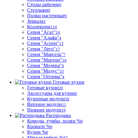
Столы рабочие
0
Стеллажи
0
Полки настенные
0
Зеркала
3
Коллекции
110
Серия "Агат"
10
Серия "Альфа"
4
Серия "Аспен"
13
Серия "Лего"
17
Серия "Марсель"
7
Серия "Мартин"
16
Серия "Модена"
6
Серия "Модус"
33
Серия "Оптима"
4
Готовые кухни
Готовые кухни
20
Аксессуары для кухни
6
Кухонные модули
30
Верхние модули
11
Нижние модули
19
Распродажа
Комоды, тумбы, полки %
0
Кровати %
0
Кухни %
0
Мягкая мебель %
87