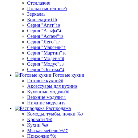
Стеллажи
0
Полки настенные
0
Зеркала
3
Коллекции
110
Серия "Агат"
10
Серия "Альфа"
4
Серия "Аспен"
13
Серия "Лего"
17
Серия "Марсель"
7
Серия "Мартин"
16
Серия "Модена"
6
Серия "Модус"
33
Серия "Оптима"
4
Готовые кухни
Готовые кухни
20
Аксессуары для кухни
6
Кухонные модули
30
Верхние модули
11
Нижние модули
19
Распродажа
Комоды, тумбы, полки %
0
Кровати %
0
Кухни %
0
Мягкая мебель %
87
Прихожие %
0