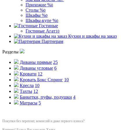
Прихожие %
0
Столы %
0
Шкафы %
0
Шкафы-купе %
0
Гостиные
Гостиные Агат
10
Кухни и шкафы на заказ
Партнерам
Разделы
Диваны прямые
25
Диваны угловые
6
Кровати
12
Кровать Бокс Спринг
10
Кресла
10
Тахты
12
Банкетки, пуфы, подушки
4
Матрасы
5
Покупки без переплат, комиссий и даже первого взноса?
Конечно! Если у Вас уже есть Халва.