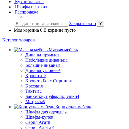
Кухни на заказ
Шкафы на заказ
Распродажа
Закрыть окно
Моя корзина
0
В корзине пусто
Каталог товаров
Мягкая мебель
Диваны прямые
25
Небольшие диваны
11
Большие диваны
14
Диваны угловые
6
Кровати
12
Кровать Бокс Спринг
10
Кресла
10
Тахты
12
Банкетки, пуфы, подушки
4
Матрасы
5
Корпусная мебель
Шкафы для одежды
20
Шкафы-купе
8
Серия Агат
0
Серия Альфа
0