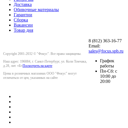
Доставка
Обивочные материалы
Гарантии
Сборка
Вакансии
Товар дня
8 (812) 363-16-77
Email:
sales@focus.spb.ru
Copyright 2001-2032 © "Фокус". Все права защищены.
График
Наш адрес: 196084, г. Санкт-Петербург, ул. Коли Томчака,
работы
д.28, лит. «Б»
Посмотреть на карте
Пн-Сб: с
Цены в розничных магазинах ООО "Фокус" могут
10:00 до
отличаться от цен, указанных на сайте
20:00