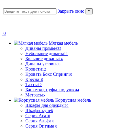
Закрыть окно
0
Мягкая мебель
Диваны прямые
25
Небольшие диваны
11
Большие диваны
14
Диваны угловые
6
Кровати
12
Кровать Бокс Спринг
10
Кресла
10
Тахты
12
Банкетки, пуфы, подушки
4
Матрасы
5
Корпусная мебель
Шкафы для одежды
20
Шкафы-купе
8
Серия Агат
0
Серия Альфа
0
Серия Оптима
0