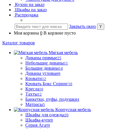
Кухни на заказ
Шкафы на заказ
Распродажа
Закрыть окно
Моя корзина
0
В корзине пусто
Каталог товаров
Мягкая мебель
Диваны прямые
25
Небольшие диваны
11
Большие диваны
14
Диваны угловые
6
Кровати
12
Кровать Бокс Спринг
10
Кресла
10
Тахты
12
Банкетки, пуфы, подушки
4
Матрасы
5
Корпусная мебель
Шкафы для одежды
20
Шкафы-купе
8
Серия Агат
0