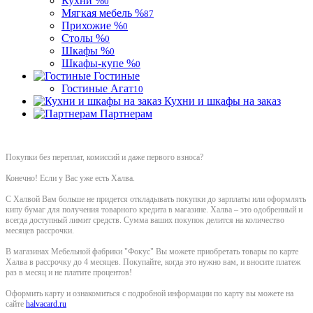
Кухни %
0
Мягкая мебель %
87
Прихожие %
0
Столы %
0
Шкафы %
0
Шкафы-купе %
0
Гостиные
Гостиные Агат
10
Кухни и шкафы на заказ
Партнерам
Покупки без переплат, комиссий и даже первого взноса?
Конечно! Если у Вас уже есть Халва.
С Халвой Вам больше не придется откладывать покупки до зарплаты или оформлять
кипу бумаг для получения товарного кредита в магазине. Халва – это одобренный и
всегда доступный лимит средств. Сумма ваших покупок делится на количество
месяцев рассрочки.
В магазинах Мебельной фабрики "Фокус" Вы можете приобретать товары по карте
Халва в рассрочку до 4 месяцев. Покупайте, когда это нужно вам, и вносите платеж
раз в месяц и не платите процентов!
Оформить карту и ознакомиться с подробной информации по карту вы можете на
сайте
halvacard.ru