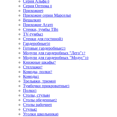
Серия Альфа
0
Серия Оптима
0
Прихожие
9
Прихожие серии Марсель
0
Вешалки
0
Прихожие Агат
0
Стенки, тумбы ТВ
6
TV-тумбы
3
Стенки для гостиной
3
Гардеробные
50
Готовые гардеробные
23
Модули для гардеробных "Лего"
17
Модули для гардеробных "Модус"
10
Книжные шкафы
7
Стеллажи
7
Комоды, полки
7
Комоды
1
Трельяжи, трюмо
0
Тумбочки прикроватные
3
Полки
3
Столы, стулья
4
Столы обеденные
2
Столы рабочие
0
Стулья
2
Уголки школьника
0