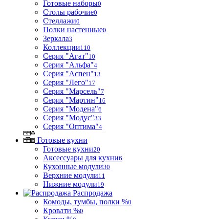
Готовые наборы
0
Столы рабочие
0
Стеллажи
0
Полки настенные
0
Зеркала
3
Коллекции
110
Серия "Агат"
10
Серия "Альфа"
4
Серия "Аспен"
13
Серия "Лего"
17
Серия "Марсель"
7
Серия "Мартин"
16
Серия "Модена"
6
Серия "Модус"
33
Серия "Оптима"
4
Готовые кухни
Готовые кухни
20
Аксессуары для кухни
6
Кухонные модули
30
Верхние модули
11
Нижние модули
19
Распродажа
Комоды, тумбы, полки %
0
Кровати %
0