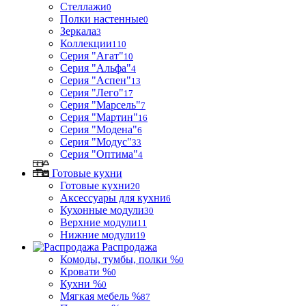
Стеллажи
0
Полки настенные
0
Зеркала
3
Коллекции
110
Серия "Агат"
10
Серия "Альфа"
4
Серия "Аспен"
13
Серия "Лего"
17
Серия "Марсель"
7
Серия "Мартин"
16
Серия "Модена"
6
Серия "Модус"
33
Серия "Оптима"
4
Готовые кухни
Готовые кухни
20
Аксессуары для кухни
6
Кухонные модули
30
Верхние модули
11
Нижние модули
19
Распродажа
Комоды, тумбы, полки %
0
Кровати %
0
Кухни %
0
Мягкая мебель %
87