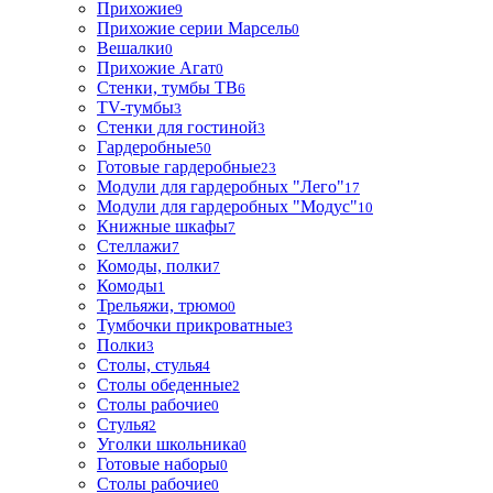
Прихожие
9
Прихожие серии Марсель
0
Вешалки
0
Прихожие Агат
0
Стенки, тумбы ТВ
6
TV-тумбы
3
Стенки для гостиной
3
Гардеробные
50
Готовые гардеробные
23
Модули для гардеробных "Лего"
17
Модули для гардеробных "Модус"
10
Книжные шкафы
7
Стеллажи
7
Комоды, полки
7
Комоды
1
Трельяжи, трюмо
0
Тумбочки прикроватные
3
Полки
3
Столы, стулья
4
Столы обеденные
2
Столы рабочие
0
Стулья
2
Уголки школьника
0
Готовые наборы
0
Столы рабочие
0