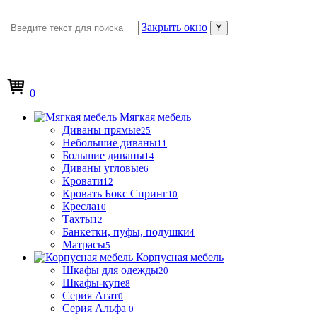
Закрыть окно
0
Мягкая мебель
Диваны прямые
25
Небольшие диваны
11
Большие диваны
14
Диваны угловые
6
Кровати
12
Кровать Бокс Спринг
10
Кресла
10
Тахты
12
Банкетки, пуфы, подушки
4
Матрасы
5
Корпусная мебель
Шкафы для одежды
20
Шкафы-купе
8
Серия Агат
0
Серия Альфа
0