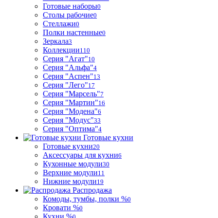
Готовые наборы
0
Столы рабочие
0
Стеллажи
0
Полки настенные
0
Зеркала
3
Коллекции
110
Серия "Агат"
10
Серия "Альфа"
4
Серия "Аспен"
13
Серия "Лего"
17
Серия "Марсель"
7
Серия "Мартин"
16
Серия "Модена"
6
Серия "Модус"
33
Серия "Оптима"
4
Готовые кухни
Готовые кухни
20
Аксессуары для кухни
6
Кухонные модули
30
Верхние модули
11
Нижние модули
19
Распродажа
Комоды, тумбы, полки %
0
Кровати %
0
Кухни %
0