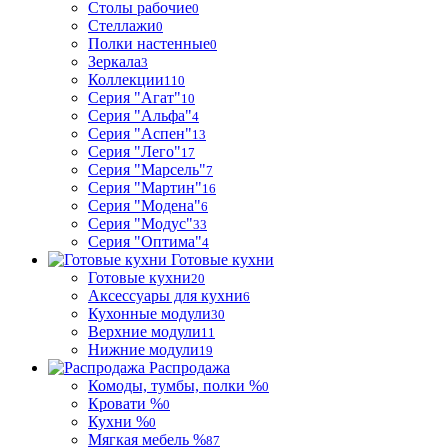
Столы рабочие
0
Стеллажи
0
Полки настенные
0
Зеркала
3
Коллекции
110
Серия "Агат"
10
Серия "Альфа"
4
Серия "Аспен"
13
Серия "Лего"
17
Серия "Марсель"
7
Серия "Мартин"
16
Серия "Модена"
6
Серия "Модус"
33
Серия "Оптима"
4
Готовые кухни
Готовые кухни
20
Аксессуары для кухни
6
Кухонные модули
30
Верхние модули
11
Нижние модули
19
Распродажа
Комоды, тумбы, полки %
0
Кровати %
0
Кухни %
0
Мягкая мебель %
87