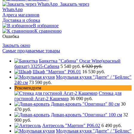
Заказать через
WhatsApp
Адреса магазинов
Доставка и сборка
В избранное
К сравнению
Ошибка
Закрыть окно
Самые продаваемые товары
Банкетка "Сабина" Oscar Wine(красный
бархат) 33255-Сабина
5 540 руб.
6 920 руб.
Шкаф "Мартин" Р06.01
16 530 руб.
Модульная кухня "Данте" / "Бейлис"
240 см
73 590 руб.
Рекомендуем
Стенка для
гостиной Агат-2 Кашемир
36 090 руб.
Диван-кровать "Оригинал" 80 см
30
470 руб.
Диван-кровать "Оригинал" 100 см
32
900 руб.
Антресоль "Мартин" Р06.02
6 490 руб.
Модульная кухня "Данте" / "Бейлис"