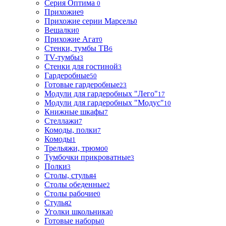
Серия Оптима
0
Прихожие
9
Прихожие серии Марсель
0
Вешалки
0
Прихожие Агат
0
Стенки, тумбы ТВ
6
TV-тумбы
3
Стенки для гостиной
3
Гардеробные
50
Готовые гардеробные
23
Модули для гардеробных "Лего"
17
Модули для гардеробных "Модус"
10
Книжные шкафы
7
Стеллажи
7
Комоды, полки
7
Комоды
1
Трельяжи, трюмо
0
Тумбочки прикроватные
3
Полки
3
Столы, стулья
4
Столы обеденные
2
Столы рабочие
0
Стулья
2
Уголки школьника
0
Готовые наборы
0