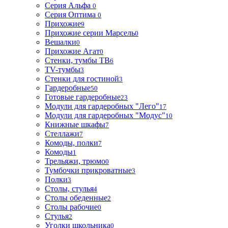
Серия Альфа
0
Серия Оптима
0
Прихожие
9
Прихожие серии Марсель
0
Вешалки
0
Прихожие Агат
0
Стенки, тумбы ТВ
6
TV-тумбы
3
Стенки для гостиной
3
Гардеробные
50
Готовые гардеробные
23
Модули для гардеробных "Лего"
17
Модули для гардеробных "Модус"
10
Книжные шкафы
7
Стеллажи
7
Комоды, полки
7
Комоды
1
Трельяжи, трюмо
0
Тумбочки прикроватные
3
Полки
3
Столы, стулья
4
Столы обеденные
2
Столы рабочие
0
Стулья
2
Уголки школьника
0