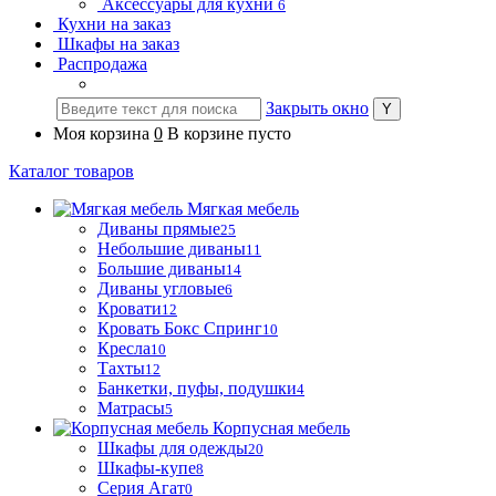
Аксессуары для кухни
6
Кухни на заказ
Шкафы на заказ
Распродажа
Закрыть окно
Моя корзина
0
В корзине пусто
Каталог товаров
Мягкая мебель
Диваны прямые
25
Небольшие диваны
11
Большие диваны
14
Диваны угловые
6
Кровати
12
Кровать Бокс Спринг
10
Кресла
10
Тахты
12
Банкетки, пуфы, подушки
4
Матрасы
5
Корпусная мебель
Шкафы для одежды
20
Шкафы-купе
8
Серия Агат
0