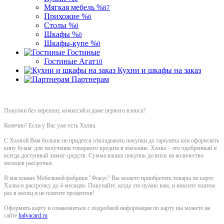
Мягкая мебель %
87
Прихожие %
0
Столы %
0
Шкафы %
0
Шкафы-купе %
0
Гостиные
Гостиные Агат
10
Кухни и шкафы на заказ
Партнерам
Покупки без переплат, комиссий и даже первого взноса?
Конечно! Если у Вас уже есть Халва.
С Халвой Вам больше не придется откладывать покупки до зарплаты или оформлять
кипу бумаг для получения товарного кредита в магазине. Халва – это одобренный и
всегда доступный лимит средств. Сумма ваших покупок делится на количество
месяцев рассрочки.
В магазинах Мебельной фабрики "Фокус" Вы можете приобретать товары по карте
Халва в рассрочку до 4 месяцев. Покупайте, когда это нужно вам, и вносите платеж
раз в месяц и не платите процентов!
Оформить карту и ознакомиться с подробной информации по карту вы можете на
сайте
halvacard.ru