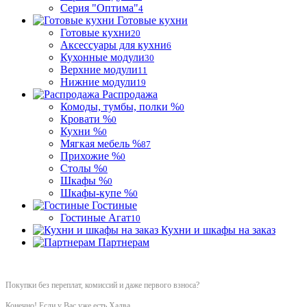
Серия "Оптима"
4
Готовые кухни
Готовые кухни
20
Аксессуары для кухни
6
Кухонные модули
30
Верхние модули
11
Нижние модули
19
Распродажа
Комоды, тумбы, полки %
0
Кровати %
0
Кухни %
0
Мягкая мебель %
87
Прихожие %
0
Столы %
0
Шкафы %
0
Шкафы-купе %
0
Гостиные
Гостиные Агат
10
Кухни и шкафы на заказ
Партнерам
Покупки без переплат, комиссий и даже первого взноса?
Конечно! Если у Вас уже есть Халва.