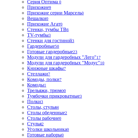
Серия Оптима
0
Прихожие
9
Прихожие серии Марсель
0
Вешалки
0
Прихожие Агат
0
Стенки, тумбы ТВ
6
TV-тумбы
3
Стенки для гостиной
3
Гардеробные
50
Готовые гардеробные
23
Модули для гардеробных "Лего"
17
Модули для гардеробных "Модус"
10
Книжные шкафы
7
Стеллажи
7
Комоды, полки
7
Комоды
1
Трельяжи, трюмо
0
Тумбочки прикроватные
3
Полки
3
Столы, стулья
4
Столы обеденные
2
Столы рабочие
0
Стулья
2
Уголки школьника
0
Готовые наборы
0