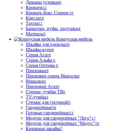
Диваны угловые
6
Кровати
12
Кровать Бокс Спринг
10
Кресла
10
Тахты
12
Банкетки, пуфы, подушки
4
Матрасы
5
Корпусная мебель
Шкафы для одежды
20
Шкафы-купе
8
Серия Агат
0
Серия Альфа
0
Серия Оптима
0
Прихожие
9
Прихожие серии Марсель
0
Вешалки
0
Прихожие Агат
0
Стенки, тумбы ТВ
6
TV-тумбы
3
Стенки для гостиной
3
Гардеробные
50
Готовые гардеробные
23
Модули для гардеробных "Лего"
17
Модули для гардеробных "Модус"
10
Книжные шкафы
7