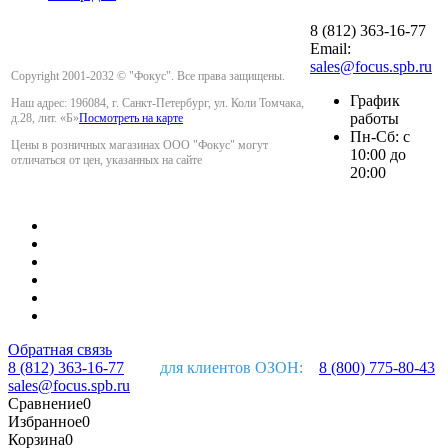
8 (812) 363-16-77
Email:
sales@focus.spb.ru
Copyright 2001-2032 © "Фокус". Все права защищены.
График
Наш адрес: 196084, г. Санкт-Петербург, ул. Коли Томчака,
работы
д.28, лит. «Б»
Посмотреть на карте
Пн-Сб: с
Цены в розничных магазинах ООО "Фокус" могут
10:00 до
отличаться от цен, указанных на сайте
20:00
Обратная связь
8 (812) 363-16-77
для клиентов ОЗОН:
8 (800) 775-80-43
sales@focus.spb.ru
Сравнение
0
Избранное
0
Корзина
0