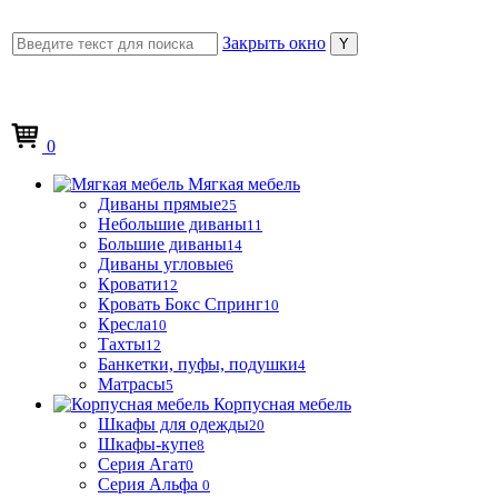
Закрыть окно
0
Мягкая мебель
Диваны прямые
25
Небольшие диваны
11
Большие диваны
14
Диваны угловые
6
Кровати
12
Кровать Бокс Спринг
10
Кресла
10
Тахты
12
Банкетки, пуфы, подушки
4
Матрасы
5
Корпусная мебель
Шкафы для одежды
20
Шкафы-купе
8
Серия Агат
0
Серия Альфа
0