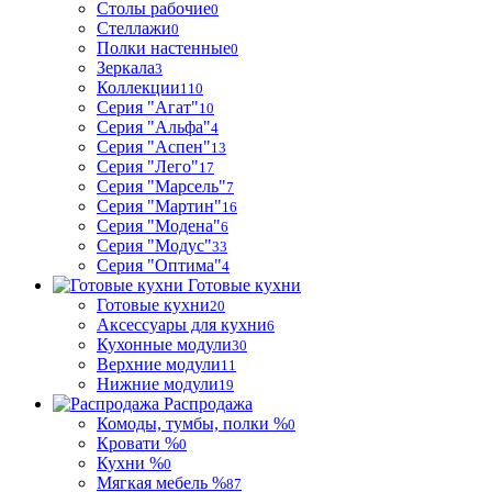
Столы рабочие
0
Стеллажи
0
Полки настенные
0
Зеркала
3
Коллекции
110
Серия "Агат"
10
Серия "Альфа"
4
Серия "Аспен"
13
Серия "Лего"
17
Серия "Марсель"
7
Серия "Мартин"
16
Серия "Модена"
6
Серия "Модус"
33
Серия "Оптима"
4
Готовые кухни
Готовые кухни
20
Аксессуары для кухни
6
Кухонные модули
30
Верхние модули
11
Нижние модули
19
Распродажа
Комоды, тумбы, полки %
0
Кровати %
0
Кухни %
0
Мягкая мебель %
87