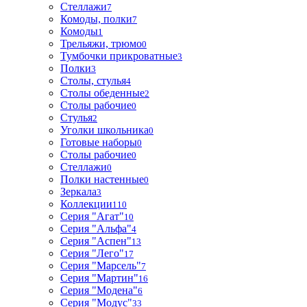
Стеллажи
7
Комоды, полки
7
Комоды
1
Трельяжи, трюмо
0
Тумбочки прикроватные
3
Полки
3
Столы, стулья
4
Столы обеденные
2
Столы рабочие
0
Стулья
2
Уголки школьника
0
Готовые наборы
0
Столы рабочие
0
Стеллажи
0
Полки настенные
0
Зеркала
3
Коллекции
110
Серия "Агат"
10
Серия "Альфа"
4
Серия "Аспен"
13
Серия "Лего"
17
Серия "Марсель"
7
Серия "Мартин"
16
Серия "Модена"
6
Серия "Модус"
33