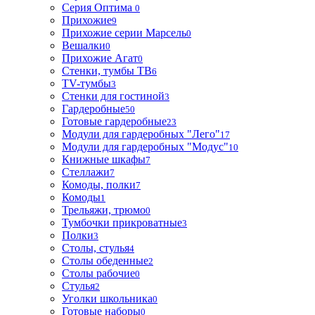
Серия Оптима
0
Прихожие
9
Прихожие серии Марсель
0
Вешалки
0
Прихожие Агат
0
Стенки, тумбы ТВ
6
TV-тумбы
3
Стенки для гостиной
3
Гардеробные
50
Готовые гардеробные
23
Модули для гардеробных "Лего"
17
Модули для гардеробных "Модус"
10
Книжные шкафы
7
Стеллажи
7
Комоды, полки
7
Комоды
1
Трельяжи, трюмо
0
Тумбочки прикроватные
3
Полки
3
Столы, стулья
4
Столы обеденные
2
Столы рабочие
0
Стулья
2
Уголки школьника
0
Готовые наборы
0