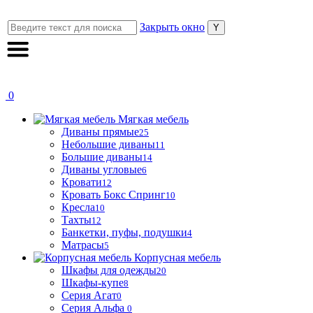
Закрыть окно
0
Мягкая мебель
Диваны прямые
25
Небольшие диваны
11
Большие диваны
14
Диваны угловые
6
Кровати
12
Кровать Бокс Спринг
10
Кресла
10
Тахты
12
Банкетки, пуфы, подушки
4
Матрасы
5
Корпусная мебель
Шкафы для одежды
20
Шкафы-купе
8
Серия Агат
0
Серия Альфа
0