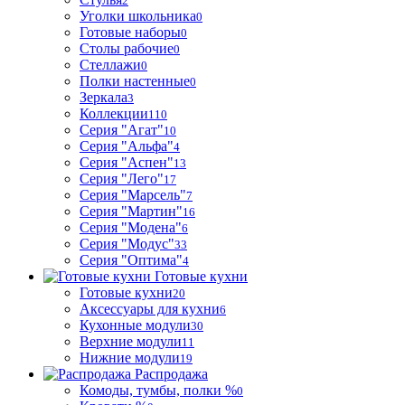
2
Уголки школьника
0
Готовые наборы
0
Столы рабочие
0
Стеллажи
0
Полки настенные
0
Зеркала
3
Коллекции
110
Серия "Агат"
10
Серия "Альфа"
4
Серия "Аспен"
13
Серия "Лего"
17
Серия "Марсель"
7
Серия "Мартин"
16
Серия "Модена"
6
Серия "Модус"
33
Серия "Оптима"
4
Готовые кухни
Готовые кухни
20
Аксессуары для кухни
6
Кухонные модули
30
Верхние модули
11
Нижние модули
19
Распродажа
Комоды, тумбы, полки %
0