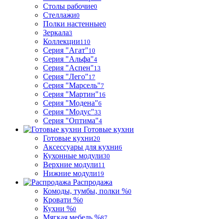
Столы рабочие
0
Стеллажи
0
Полки настенные
0
Зеркала
3
Коллекции
110
Серия "Агат"
10
Серия "Альфа"
4
Серия "Аспен"
13
Серия "Лего"
17
Серия "Марсель"
7
Серия "Мартин"
16
Серия "Модена"
6
Серия "Модус"
33
Серия "Оптима"
4
Готовые кухни
Готовые кухни
20
Аксессуары для кухни
6
Кухонные модули
30
Верхние модули
11
Нижние модули
19
Распродажа
Комоды, тумбы, полки %
0
Кровати %
0
Кухни %
0
Мягкая мебель %
87