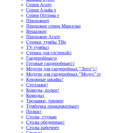
Серия Агат
0
Серия Альфа
0
Серия Оптима
0
Прихожие
9
Прихожие серии Марсель
0
Вешалки
0
Прихожие Агат
0
Стенки, тумбы ТВ
6
TV-тумбы
3
Стенки для гостиной
3
Гардеробные
50
Готовые гардеробные
23
Модули для гардеробных "Лего"
17
Модули для гардеробных "Модус"
10
Книжные шкафы
7
Стеллажи
7
Комоды, полки
7
Комоды
1
Трельяжи, трюмо
0
Тумбочки прикроватные
3
Полки
3
Столы, стулья
4
Столы обеденные
2
Столы рабочие
0
Стулья