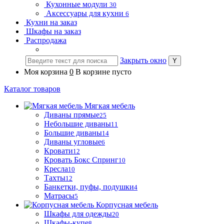
Кухонные модули
30
Аксессуары для кухни
6
Кухни на заказ
Шкафы на заказ
Распродажа
Закрыть окно
Моя корзина
0
В корзине пусто
Каталог товаров
Мягкая мебель
Диваны прямые
25
Небольшие диваны
11
Большие диваны
14
Диваны угловые
6
Кровати
12
Кровать Бокс Спринг
10
Кресла
10
Тахты
12
Банкетки, пуфы, подушки
4
Матрасы
5
Корпусная мебель
Шкафы для одежды
20
Шкафы-купе
8