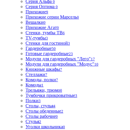
Серия Альфа
0
Серия Оптима
0
Прихожие
9
Прихожие серии Марсель
0
Вешалки
0
Прихожие Агат
0
Стенки, тумбы ТВ
6
TV-тумбы
3
Стенки для гостиной
3
Гардеробные
50
Готовые гардеробные
23
Модули для гардеробных "Лего"
17
Модули для гардеробных "Модус"
10
Книжные шкафы
7
Стеллажи
7
Комоды, полки
7
Комоды
1
Трельяжи, трюмо
0
Тумбочки прикроватные
3
Полки
3
Столы, стулья
4
Столы обеденные
2
Столы рабочие
0
Стулья
2
Уголки школьника
0