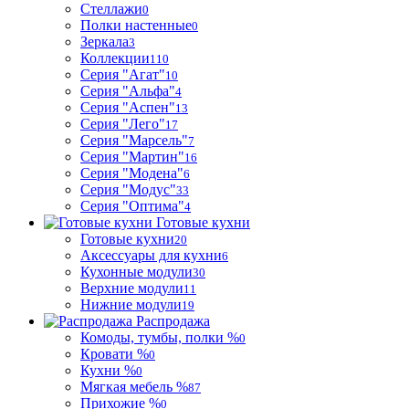
Стеллажи
0
Полки настенные
0
Зеркала
3
Коллекции
110
Серия "Агат"
10
Серия "Альфа"
4
Серия "Аспен"
13
Серия "Лего"
17
Серия "Марсель"
7
Серия "Мартин"
16
Серия "Модена"
6
Серия "Модус"
33
Серия "Оптима"
4
Готовые кухни
Готовые кухни
20
Аксессуары для кухни
6
Кухонные модули
30
Верхние модули
11
Нижние модули
19
Распродажа
Комоды, тумбы, полки %
0
Кровати %
0
Кухни %
0
Мягкая мебель %
87
Прихожие %
0