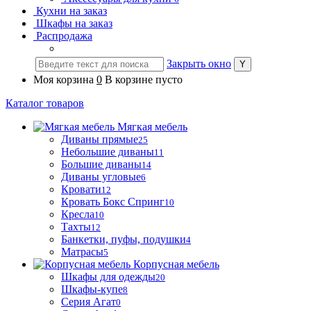
Кухни на заказ
Шкафы на заказ
Распродажа
Закрыть окно
Моя корзина
0
В корзине пусто
Каталог товаров
Мягкая мебель
Диваны прямые
25
Небольшие диваны
11
Большие диваны
14
Диваны угловые
6
Кровати
12
Кровать Бокс Спринг
10
Кресла
10
Тахты
12
Банкетки, пуфы, подушки
4
Матрасы
5
Корпусная мебель
Шкафы для одежды
20
Шкафы-купе
8
Серия Агат
0