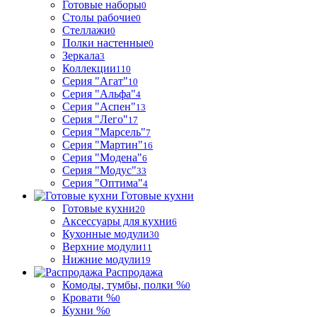
Готовые наборы
0
Столы рабочие
0
Стеллажи
0
Полки настенные
0
Зеркала
3
Коллекции
110
Серия "Агат"
10
Серия "Альфа"
4
Серия "Аспен"
13
Серия "Лего"
17
Серия "Марсель"
7
Серия "Мартин"
16
Серия "Модена"
6
Серия "Модус"
33
Серия "Оптима"
4
Готовые кухни
Готовые кухни
20
Аксессуары для кухни
6
Кухонные модули
30
Верхние модули
11
Нижние модули
19
Распродажа
Комоды, тумбы, полки %
0
Кровати %
0
Кухни %
0