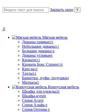
Закрыть окно
0
Мягкая мебель
Диваны прямые
25
Небольшие диваны
11
Большие диваны
14
Диваны угловые
6
Кровати
12
Кровать Бокс Спринг
10
Кресла
10
Тахты
12
Банкетки, пуфы, подушки
4
Матрасы
5
Корпусная мебель
Шкафы для одежды
20
Шкафы-купе
8
Серия Агат
0
Серия Альфа
0
Серия Оптима
0