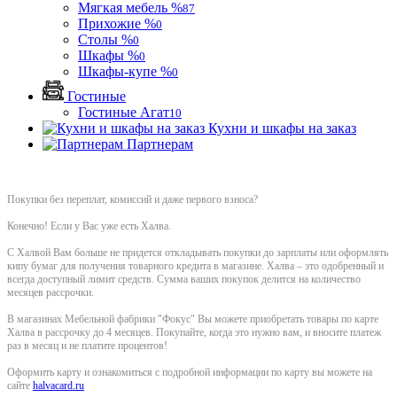
Мягкая мебель %
87
Прихожие %
0
Столы %
0
Шкафы %
0
Шкафы-купе %
0
Гостиные
Гостиные Агат
10
Кухни и шкафы на заказ
Партнерам
Покупки без переплат, комиссий и даже первого взноса?
Конечно! Если у Вас уже есть Халва.
С Халвой Вам больше не придется откладывать покупки до зарплаты или оформлять
кипу бумаг для получения товарного кредита в магазине. Халва – это одобренный и
всегда доступный лимит средств. Сумма ваших покупок делится на количество
месяцев рассрочки.
В магазинах Мебельной фабрики "Фокус" Вы можете приобретать товары по карте
Халва в рассрочку до 4 месяцев. Покупайте, когда это нужно вам, и вносите платеж
раз в месяц и не платите процентов!
Оформить карту и ознакомиться с подробной информации по карту вы можете на
сайте
halvacard.ru