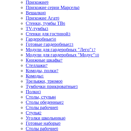
Прихожие
9
Прихожие серии Марсель
0
Вешалки
0
Прихожие Агат
0
Стенки, тумбы ТВ
6
TV-тумбы
3
Стенки для гостиной
3
Гардеробные
50
Готовые гардеробные
23
Модули для гардеробных "Лего"
17
Модули для гардеробных "Модус"
10
Книжные шкафы
7
Стеллажи
7
Комоды, полки
7
Комоды
1
Трельяжи, трюмо
0
Тумбочки прикроватные
3
Полки
3
Столы, стулья
4
Столы обеденные
2
Столы рабочие
0
Стулья
2
Уголки школьника
0
Готовые наборы
0
Столы рабочие
0