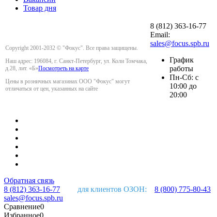
Товар дня
8 (812) 363-16-77
Email:
sales@focus.spb.ru
Copyright 2001-2032 © "Фокус". Все права защищены.
График
Наш адрес: 196084, г. Санкт-Петербург, ул. Коли Томчака,
работы
д.28, лит. «Б»
Посмотреть на карте
Пн-Сб: с
Цены в розничных магазинах ООО "Фокус" могут
10:00 до
отличаться от цен, указанных на сайте
20:00
Обратная связь
8 (812) 363-16-77
для клиентов ОЗОН:
8 (800) 775-80-43
sales@focus.spb.ru
Сравнение
0
Избранное
0