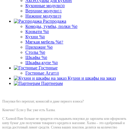
Аксессуары для кухни
6
Кухонные модули
30
Верхние модули
11
Нижние модули
19
Распродажа
Комоды, тумбы, полки %
0
Кровати %
0
Кухни %
0
Мягкая мебель %
87
Прихожие %
0
Столы %
0
Шкафы %
0
Шкафы-купе %
0
Гостиные
Гостиные Агат
10
Кухни и шкафы на заказ
Партнерам
Покупки без переплат, комиссий и даже первого взноса?
Конечно! Если у Вас уже есть Халва.
С Халвой Вам больше не придется откладывать покупки до зарплаты или оформлять
кипу бумаг для получения товарного кредита в магазине. Халва – это одобренный и
всегда доступный лимит средств. Сумма ваших покупок делится на количество