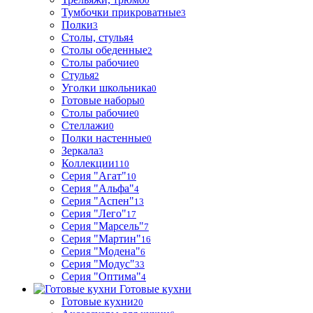
0
Тумбочки прикроватные
3
Полки
3
Столы, стулья
4
Столы обеденные
2
Столы рабочие
0
Стулья
2
Уголки школьника
0
Готовые наборы
0
Столы рабочие
0
Стеллажи
0
Полки настенные
0
Зеркала
3
Коллекции
110
Серия "Агат"
10
Серия "Альфа"
4
Серия "Аспен"
13
Серия "Лего"
17
Серия "Марсель"
7
Серия "Мартин"
16
Серия "Модена"
6
Серия "Модус"
33
Серия "Оптима"
4
Готовые кухни
Готовые кухни
20