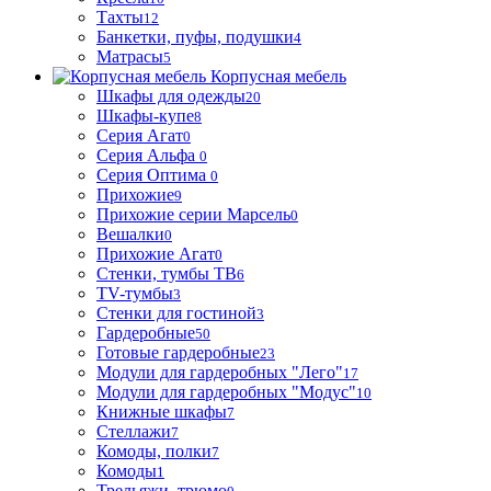
Тахты
12
Банкетки, пуфы, подушки
4
Матрасы
5
Корпусная мебель
Шкафы для одежды
20
Шкафы-купе
8
Серия Агат
0
Серия Альфа
0
Серия Оптима
0
Прихожие
9
Прихожие серии Марсель
0
Вешалки
0
Прихожие Агат
0
Стенки, тумбы ТВ
6
TV-тумбы
3
Стенки для гостиной
3
Гардеробные
50
Готовые гардеробные
23
Модули для гардеробных "Лего"
17
Модули для гардеробных "Модус"
10
Книжные шкафы
7
Стеллажи
7
Комоды, полки
7
Комоды
1
Трельяжи, трюмо