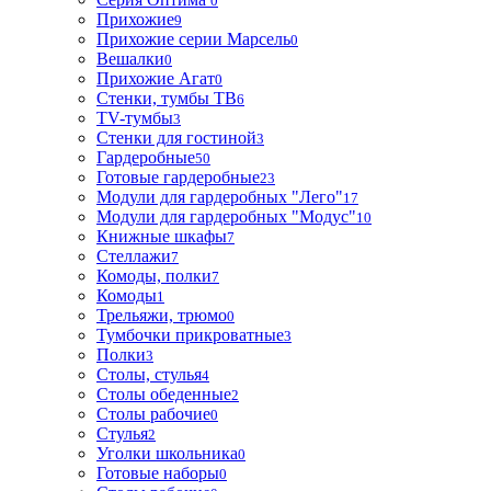
0
Прихожие
9
Прихожие серии Марсель
0
Вешалки
0
Прихожие Агат
0
Стенки, тумбы ТВ
6
TV-тумбы
3
Стенки для гостиной
3
Гардеробные
50
Готовые гардеробные
23
Модули для гардеробных "Лего"
17
Модули для гардеробных "Модус"
10
Книжные шкафы
7
Стеллажи
7
Комоды, полки
7
Комоды
1
Трельяжи, трюмо
0
Тумбочки прикроватные
3
Полки
3
Столы, стулья
4
Столы обеденные
2
Столы рабочие
0
Стулья
2
Уголки школьника
0
Готовые наборы
0