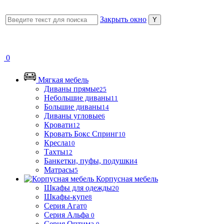
Закрыть окно
0
Мягкая мебель
Диваны прямые
25
Небольшие диваны
11
Большие диваны
14
Диваны угловые
6
Кровати
12
Кровать Бокс Спринг
10
Кресла
10
Тахты
12
Банкетки, пуфы, подушки
4
Матрасы
5
Корпусная мебель
Шкафы для одежды
20
Шкафы-купе
8
Серия Агат
0
Серия Альфа
0
Серия Оптима