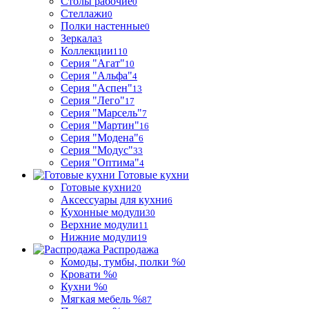
Столы рабочие
0
Стеллажи
0
Полки настенные
0
Зеркала
3
Коллекции
110
Серия "Агат"
10
Серия "Альфа"
4
Серия "Аспен"
13
Серия "Лего"
17
Серия "Марсель"
7
Серия "Мартин"
16
Серия "Модена"
6
Серия "Модус"
33
Серия "Оптима"
4
Готовые кухни
Готовые кухни
20
Аксессуары для кухни
6
Кухонные модули
30
Верхние модули
11
Нижние модули
19
Распродажа
Комоды, тумбы, полки %
0
Кровати %
0
Кухни %
0
Мягкая мебель %
87