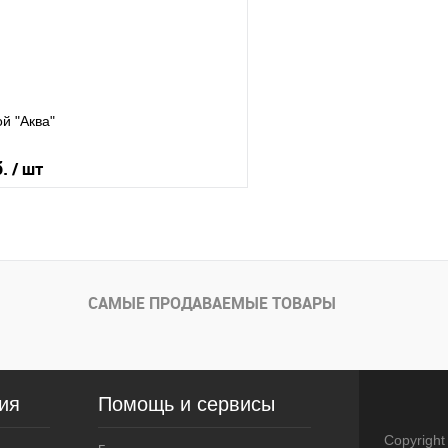
Угол
Левый
равый
Правый
атериал
Обивочный материал
й "Аква"
б.
/ шт
В корзину
САМЫЕ ПРОДАВАЕМЫЕ ТОВАРЫ
В наличии
равый
ия
Помощь и сервисы
атериал
Copyright