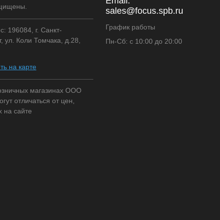
Email:
щищены.
sales@focus.spb.ru
График работы
: 196084, г. Санкт-
, ул. Коли Томчака, д.28,
Пн-Сб: с 10:00 до 20:00
ть на карте
озничных магазинах ООО
огут отличаться от цен,
х на сайте