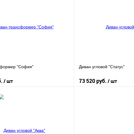
сформер "София"
Диван угловой "Статус"
б.
73 520 руб.
/ шт
/ шт
В корзину
В корз
К сравнению
В наличии
В избранное