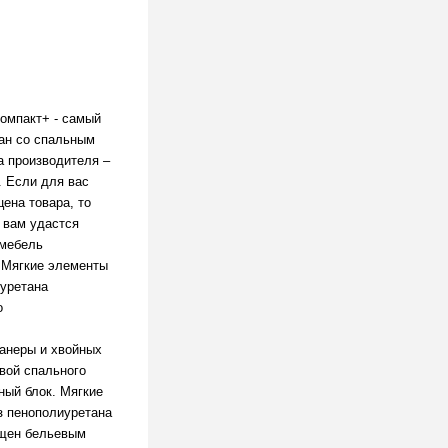
омпакт+ - самый
ан со спальным
а производителя –
. Если для вас
цена товара, то
 вам удастся
 мебель
. Мягкие элементы
уретана
о
фанеры и хвойных
вой спального
ный блок. Мягкие
з пенополиуретана
ащен бельевым