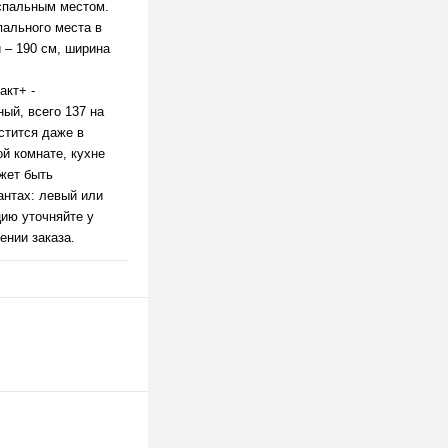
спальным местом.
ального места в
 – 190 см, ширина
акт+ -
ый, всего 137 на
стится даже в
й комнате, кухне
жет быть
антах: левый или
ию уточняйте у
нии заказа.