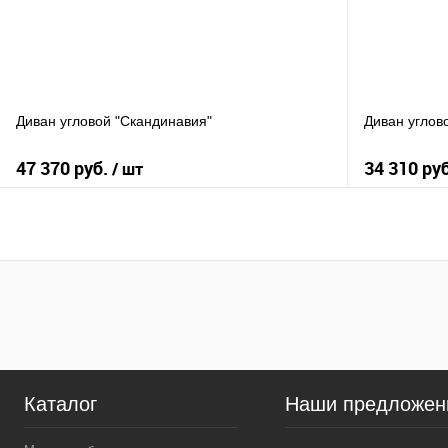
Угол
Угол
Левый
Левый
Правый
П
Обивочный материал
Обивочный м
Диван угловой "Скандинавия"
Диван углово
47 370 руб.
34 310 ру
/ шт
В корзину
К сравнению
К сравнению
В избранное
В наличии
В избранное
Угол
Угол
Левый
Левый
Правый
П
Каталог
Наши предложен
Обивочный материал
Обивочный м