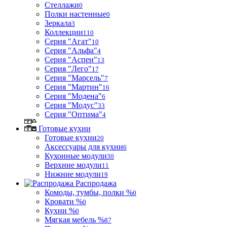
Стеллажи
0
Полки настенные
0
Зеркала
3
Коллекции
110
Серия "Агат"
10
Серия "Альфа"
4
Серия "Аспен"
13
Серия "Лего"
17
Серия "Марсель"
7
Серия "Мартин"
16
Серия "Модена"
6
Серия "Модус"
33
Серия "Оптима"
4
Готовые кухни
Готовые кухни
20
Аксессуары для кухни
6
Кухонные модули
30
Верхние модули
11
Нижние модули
19
Распродажа
Комоды, тумбы, полки %
0
Кровати %
0
Кухни %
0
Мягкая мебель %
87