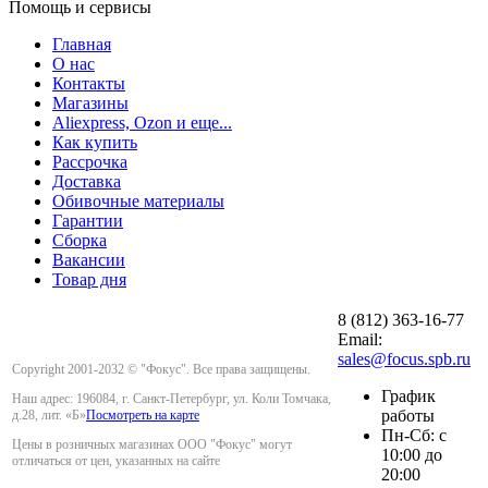
Помощь и сервисы
Главная
О нас
Контакты
Магазины
Aliexpress, Ozon и еще...
Как купить
Рассрочка
Доставка
Обивочные материалы
Гарантии
Сборка
Вакансии
Товар дня
8 (812) 363-16-77
Email:
sales@focus.spb.ru
Copyright 2001-2032 © "Фокус". Все права защищены.
График
Наш адрес: 196084, г. Санкт-Петербург, ул. Коли Томчака,
работы
д.28, лит. «Б»
Посмотреть на карте
Пн-Сб: с
Цены в розничных магазинах ООО "Фокус" могут
10:00 до
отличаться от цен, указанных на сайте
20:00