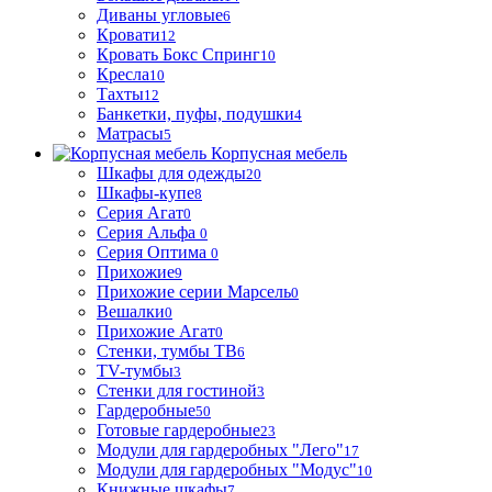
Диваны угловые
6
Кровати
12
Кровать Бокс Спринг
10
Кресла
10
Тахты
12
Банкетки, пуфы, подушки
4
Матрасы
5
Корпусная мебель
Шкафы для одежды
20
Шкафы-купе
8
Серия Агат
0
Серия Альфа
0
Серия Оптима
0
Прихожие
9
Прихожие серии Марсель
0
Вешалки
0
Прихожие Агат
0
Стенки, тумбы ТВ
6
TV-тумбы
3
Стенки для гостиной
3
Гардеробные
50
Готовые гардеробные
23
Модули для гардеробных "Лего"
17
Модули для гардеробных "Модус"
10
Книжные шкафы
7