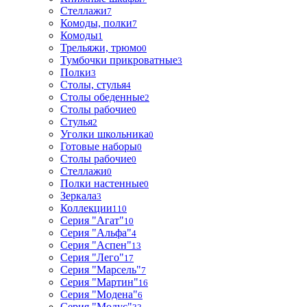
Стеллажи
7
Комоды, полки
7
Комоды
1
Трельяжи, трюмо
0
Тумбочки прикроватные
3
Полки
3
Столы, стулья
4
Столы обеденные
2
Столы рабочие
0
Стулья
2
Уголки школьника
0
Готовые наборы
0
Столы рабочие
0
Стеллажи
0
Полки настенные
0
Зеркала
3
Коллекции
110
Серия "Агат"
10
Серия "Альфа"
4
Серия "Аспен"
13
Серия "Лего"
17
Серия "Марсель"
7
Серия "Мартин"
16
Серия "Модена"
6
Серия "Модус"