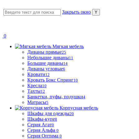
Закрыть окно
0
Мягкая мебель
Диваны прямые
25
Небольшие диваны
11
Большие диваны
14
Диваны угловые
6
Кровати
12
Кровать Бокс Спринг
10
Кресла
10
Тахты
12
Банкетки, пуфы, подушки
4
Матрасы
5
Корпусная мебель
Шкафы для одежды
20
Шкафы-купе
8
Серия Агат
0
Серия Альфа
0
Серия Оптима
0