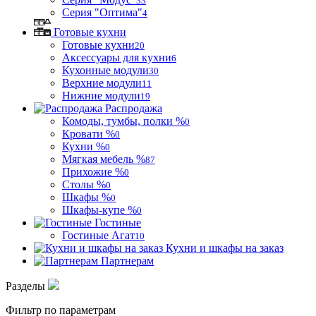
33
Серия "Оптима"
4
Готовые кухни
Готовые кухни
20
Аксессуары для кухни
6
Кухонные модули
30
Верхние модули
11
Нижние модули
19
Распродажа
Комоды, тумбы, полки %
0
Кровати %
0
Кухни %
0
Мягкая мебель %
87
Прихожие %
0
Столы %
0
Шкафы %
0
Шкафы-купе %
0
Гостиные
Гостиные Агат
10
Кухни и шкафы на заказ
Партнерам
Разделы
Фильтр по параметрам