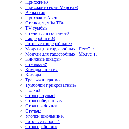
Прихожие
9
Прихожие серии Марсель
0
Вешалки
0
Прихожие Агат
0
Стенки, тумбы ТВ
6
TV-тумбы
3
Стенки для гостиной
3
Гардеробные
50
Готовые гардеробные
23
Модули для гардеробных "Лего"
17
Модули для гардеробных "Модус"
10
Книжные шкафы
7
Стеллажи
7
Комоды, полки
7
Комоды
1
Трельяжи, трюмо
0
Тумбочки прикроватные
3
Полки
3
Столы, стулья
4
Столы обеденные
2
Столы рабочие
0
Стулья
2
Уголки школьника
0
Готовые наборы
0
Столы рабочие
0